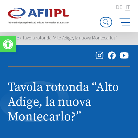
DE
IT
Apri la barra degli strumenti
Home
»
Tavola rotonda “Alto Adige, la nuova Montecarlo?”
Tavola rotonda “Alto
Adige, la nuova
Montecarlo?”