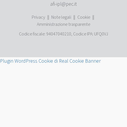
afi-ipl@pec.it
Privacy
||
Note legali
||
Cookie
||
Amministrazione trasparente
Codice fiscale: 94047040210, Codice IPA: UFQ0VJ
Plugin WordPress Cookie di Real Cookie Banner