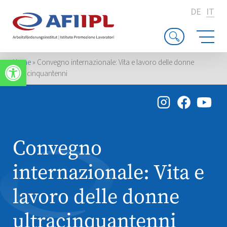
DE
IT
Apri la barra degli strumenti
Home
»
Convegno internazionale: Vita e lavoro delle donne
ultracinquantenni
Convegno
internazionale: Vita e
lavoro delle donne
ultracinquantenni