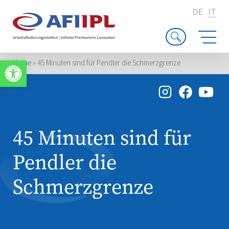
DE
IT
Apri la barra degli strumenti
Home
»
45 Minuten sind für Pendler die Schmerzgrenze
45 Minuten sind für
Pendler die
Schmerzgrenze