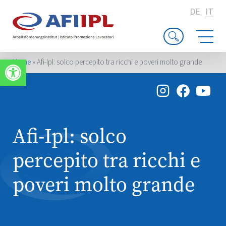
DE
IT
Apri la barra degli strumenti
Home
»
Afi-Ipl: solco percepito tra ricchi e poveri molto grande
Afi-Ipl: solco
percepito tra ricchi e
poveri molto grande