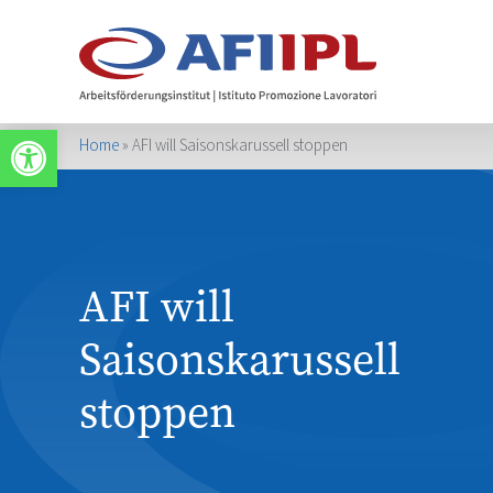
Apri la barra degli strumenti
Home
»
AFI will Saisonskarussell stoppen
AFI will
Saisonskarussell
stoppen