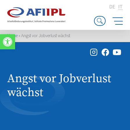
DE
IT
Apri la barra degli strumenti
Home
»
Angst vor Jobverlust wächst
Angst vor Jobverlust
wächst