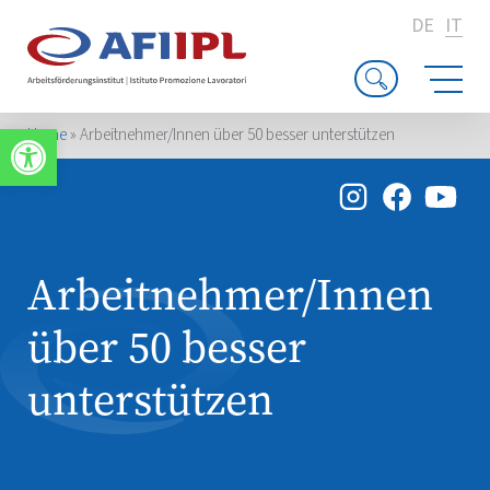
DE
IT
Apri la barra degli strumenti
Home
»
Arbeitnehmer/Innen über 50 besser unterstützen
Arbeitnehmer/Innen
über 50 besser
unterstützen