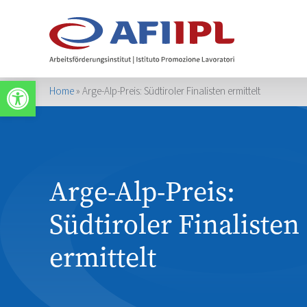
Apri la barra degli strumenti
Home
»
Arge-Alp-Preis: Südtiroler Finalisten ermittelt
Arge-Alp-Preis:
Südtiroler Finalisten
ermittelt