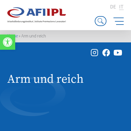
DE
IT
Apri la barra degli strumenti
Home
»
Arm und reich
Arm und reich