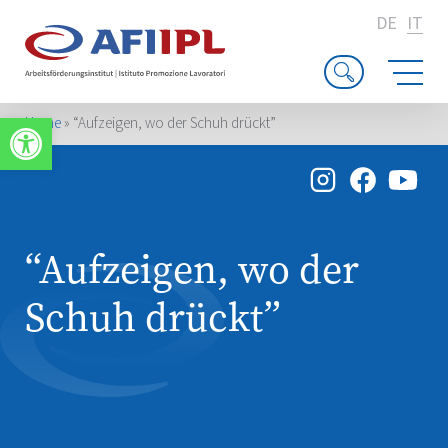
DE
IT
Apri la barra degli strumenti
Home
»
“Aufzeigen, wo der Schuh drückt”
“Aufzeigen, wo der
Schuh drückt”