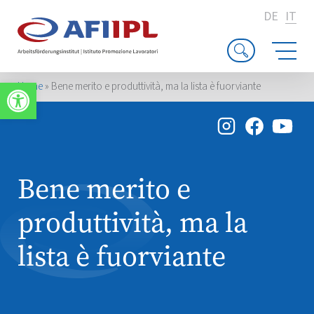
DE
IT
Apri la barra degli strumenti
Home
»
Bene merito e produttività, ma la lista è fuorviante
Bene merito e
produttività, ma la
lista è fuorviante