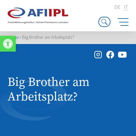
DE
IT
Apri la barra degli strumenti
Home
»
Big Brother am Arbeitsplatz?
Big Brother am
Arbeitsplatz?