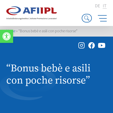
DE
IT
Apri la barra degli strumenti
Home
»
“Bonus bebè e asili con poche risorse”
“Bonus bebè e asili
con poche risorse”