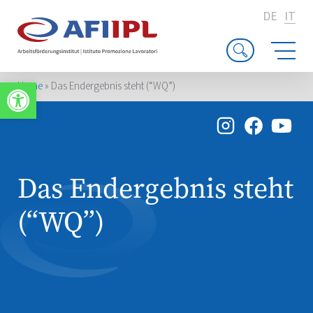
DE
IT
Apri la barra degli strumenti
Home
»
Das Endergebnis steht (“WQ”)
Das Endergebnis steht
(“WQ”)