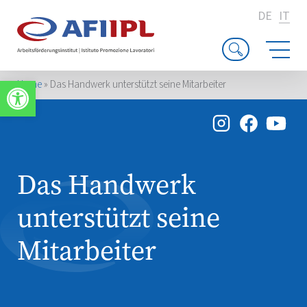
DE
IT
Apri la barra degli strumenti
Home
»
Das Handwerk unterstützt seine Mitarbeiter
Das Handwerk
unterstützt seine
Mitarbeiter