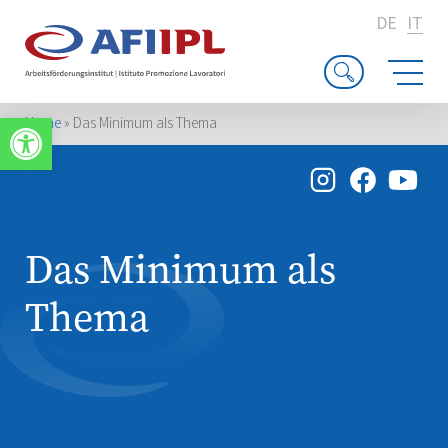
DE
IT
Apri la barra degli strumenti
Home
»
Das Minimum als Thema
Das Minimum als
Thema