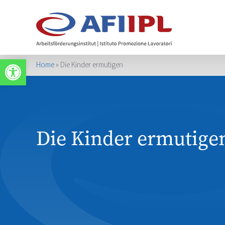
Apri la barra degli strumenti
Home
»
Die Kinder ermutigen
Die Kinder ermutige