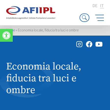
DE
IT
Apri la barra degli strumenti
Home
»
Economia locale, fiducia tra luci e ombre
Economia locale,
fiducia tra luci e
ombre