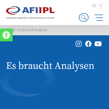
DE
IT
Apri la barra degli strumenti
Home
»
Es braucht Analysen
Es braucht Analysen