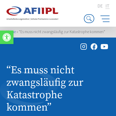
DE
IT
Apri la barra degli strumenti
Home
»
“Es muss nicht zwangsläufig zur Katastrophe kommen”
“Es muss nicht
zwangsläufig zur
Katastrophe
kommen”