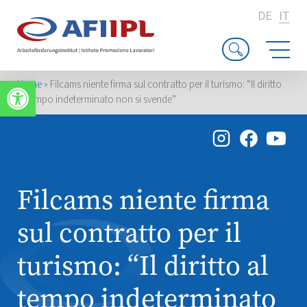
DE
IT
Apri la barra degli strumenti
Home
»
Filcams niente firma sul contratto per il turismo: “Il diritto
al tempo indeterminato non si svende”
Filcams niente firma
sul contratto per il
turismo: “Il diritto al
tempo indeterminato