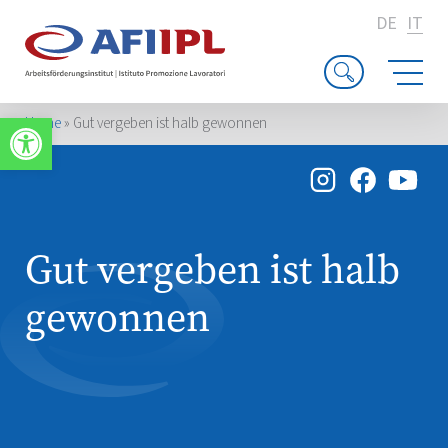
DE
IT
Apri la barra degli strumenti
Home
»
Gut vergeben ist halb gewonnen
Gut vergeben ist halb
gewonnen