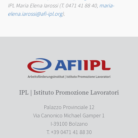
IPL Maria Elena Iarossi (T. 0471 41 88 40,
maria-
elena.iarossi@afi-ipl.org
).
IPL | Istituto Promozione Lavoratori
Palazzo Provinciale 12
Via Canonico Michael Gamper 1
I-39100 Bolzano
T. +39 0471 41 88 30