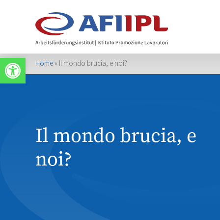
Apri la barra degli strumenti
Home
»
Il mondo brucia, e noi?
Il mondo brucia, e
noi?