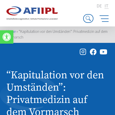
DE
IT
Apri la barra degli strumenti
Home
»
“Kapitulation vor den Umständen”: Privatmedizin auf dem
Vormarsch
“Kapitulation vor den
Umständen”:
Privatmedizin auf
dem Vormarsch