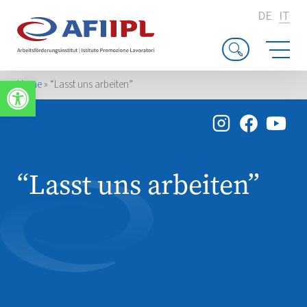
DE
IT
Apri la barra degli strumenti
Home
»
“Lasst uns arbeiten”
“Lasst uns arbeiten”