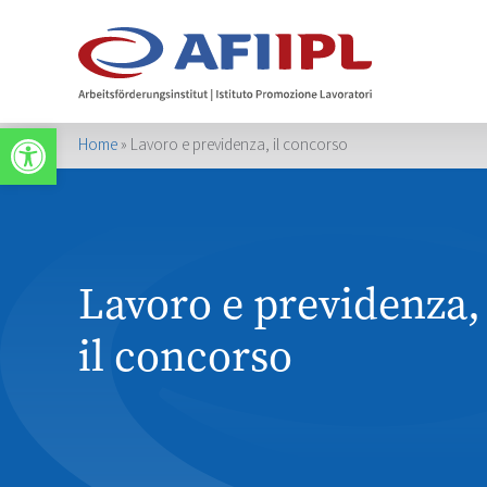
Apri la barra degli strumenti
Home
»
Lavoro e previdenza, il concorso
Lavoro e previdenza,
il concorso