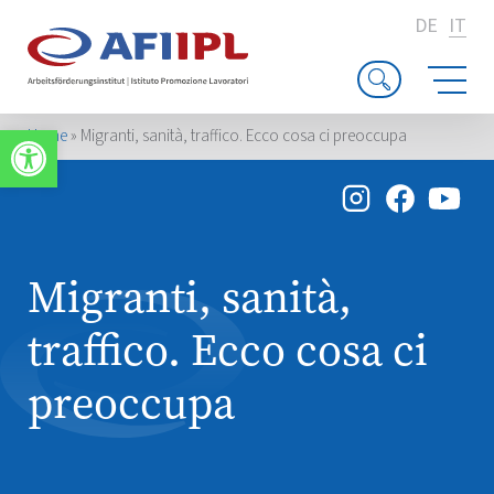
DE
IT
Apri la barra degli strumenti
Home
»
Migranti, sanità, traffico. Ecco cosa ci preoccupa
Migranti, sanità,
traffico. Ecco cosa ci
preoccupa