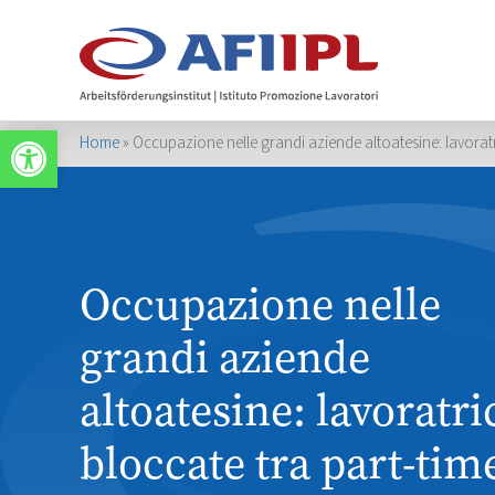
Apri la barra degli strumenti
Home
»
Occupazione nelle grandi aziende altoatesine: lavoratri
Occupazione nelle
grandi aziende
altoatesine: lavoratri
bloccate tra part-tim