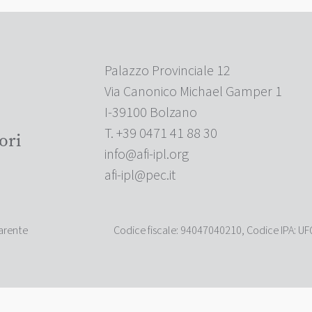
Palazzo Provinciale 12
Via Canonico Michael Gamper 1
I-39100 Bolzano
T. +39 0471 41 88 30
ori
info@afi-ipl.org
afi-ipl@pec.it
Codice fiscale: 94047040210, Codice IPA: U
arente