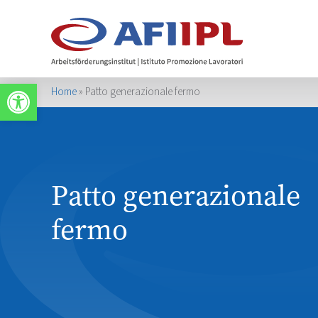
Apri la barra degli strumenti
Home
»
Patto generazionale fermo
Patto generazionale
fermo