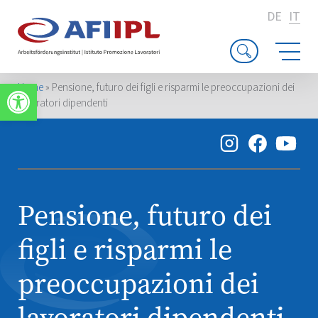
DE
IT
Apri la barra degli strumenti
Home
»
Pensione, futuro dei figli e risparmi le preoccupazioni dei
lavoratori dipendenti
Pensione, futuro dei
figli e risparmi le
preoccupazioni dei
lavoratori dipendenti