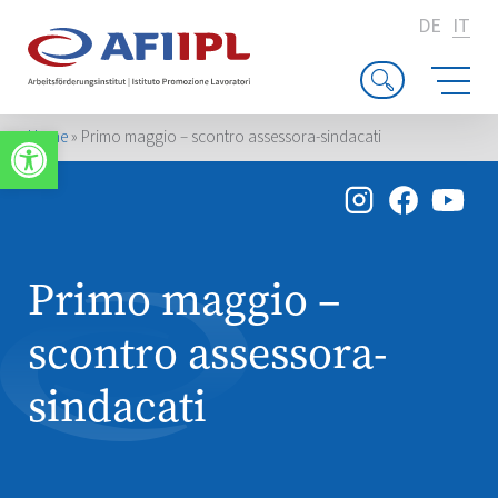
DE
IT
Apri la barra degli strumenti
Home
»
Primo maggio – scontro assessora-sindacati
Primo maggio –
scontro assessora-
sindacati