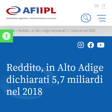
DE
IT
Apri la barra degli strumenti
Home
»
Reddito, in Alto Adige dichiarati 5,7 miliardi nel 2018
Reddito, in Alto Adige
dichiarati 5,7 miliardi
nel 2018