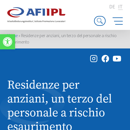
DE
IT
Apri la barra degli strumenti
Home
»
Residenze per anziani, un terzo del personale a rischio
esaurimento
Residenze per
anziani, un terzo del
personale a rischio
esaurimento