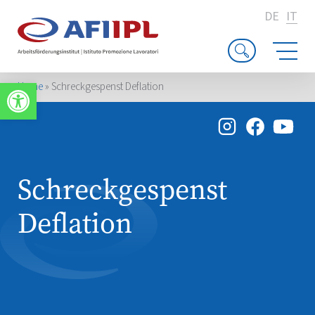
DE
IT
Apri la barra degli strumenti
Home
»
Schreckgespenst Deflation
Schreckgespenst
Deflation