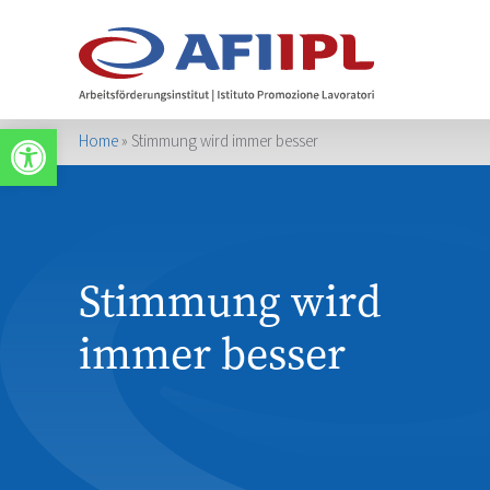
Apri la barra degli strumenti
Home
»
Stimmung wird immer besser
Stimmung wird
immer besser