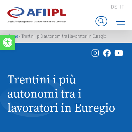
DE
IT
Apri la barra degli strumenti
Home
»
Trentini i più autonomi tra i lavoratori in Euregio
Trentini i più
autonomi tra i
lavoratori in Euregio