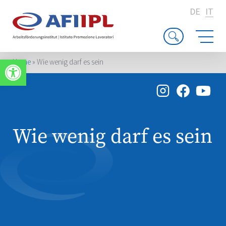
DE
IT
Apri la barra degli strumenti
Home
»
Wie wenig darf es sein
Wie wenig darf es sein