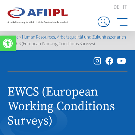
DE
IT
Werkzeugleiste öffnen
Home
»
Human Resources, Arbeitsqualität und Zukunftsszenarien
»
EWCS (European Working Conditions Surveys)
EWCS (European
Working Conditions
Surveys)