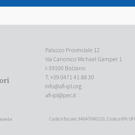
Palazzo Provinciale 12
Via Canonico Michael Gamper 1
I-39100 Bolzano
T. +39 0471 41 88 30
ori
info@afi-ipl.org
afi-ipl@pec.it
Codice fiscale: 94047040210, Codice IPA: U
arente