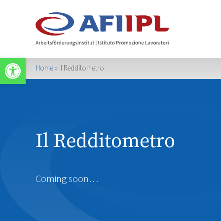
Apri la barra degli strumenti
Home
»
Il Redditometro
Il Redditometro
Coming soon…