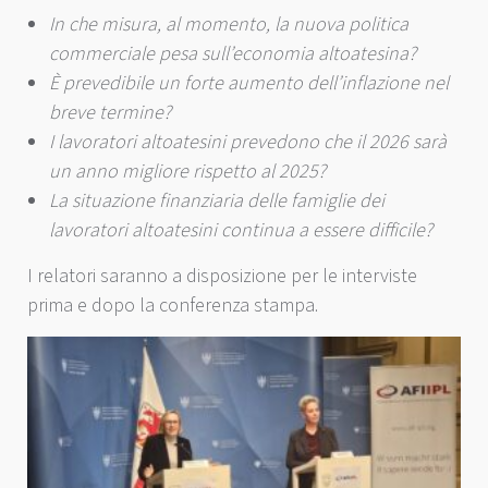
In che misura, al momento, la nuova politica
commerciale pesa sull’economia altoatesina?
È prevedibile un forte aumento dell’inflazione nel
breve termine?
I lavoratori altoatesini prevedono che il 2026 sarà
un anno migliore rispetto al 2025?
La situazione finanziaria delle famiglie dei
lavoratori altoatesini continua a essere difficile?
I relatori saranno a disposizione per le interviste
prima e dopo la conferenza stampa.