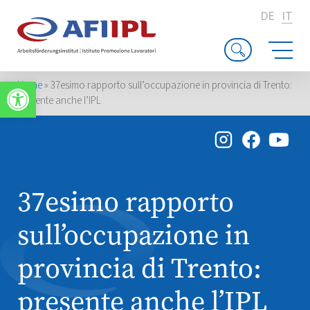
DE
IT
Apri la barra degli strumenti
Home
»
37esimo rapporto sull’occupazione in provincia di Trento:
presente anche l’IPL
37esimo rapporto
sull’occupazione in
provincia di Trento:
presente anche l’IPL