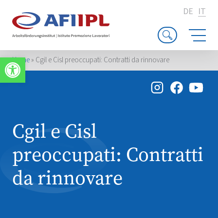
DE
IT
Apri la barra degli strumenti
Home
»
Cgil e Cisl preoccupati: Contratti da rinnovare
Cgil e Cisl
preoccupati: Contratti
da rinnovare