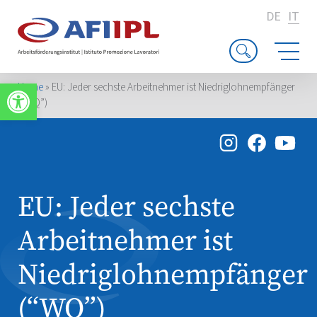
DE
IT
Apri la barra degli strumenti
Home
»
EU: Jeder sechste Arbeitnehmer ist Niedriglohnempfänger
(“WQ”)
EU: Jeder sechste
Arbeitnehmer ist
Niedriglohnempfänger
(“WQ”)