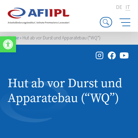
DE
IT
Apri la barra degli strumenti
Home
»
Hut ab vor Durst und Apparatebau (“WQ”)
Hut ab vor Durst und
Apparatebau (“WQ”)