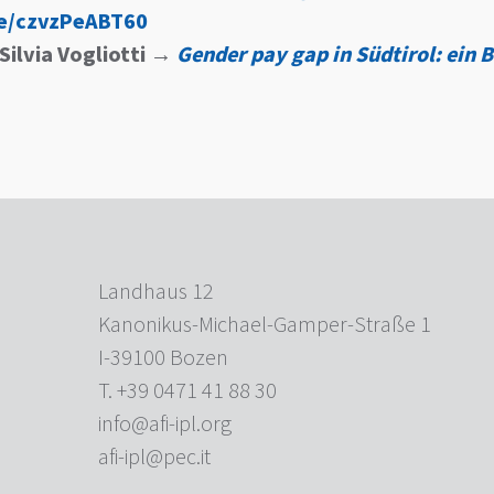
be/czvzPeABT60
Silvia Vogliotti
→
Gender pay gap in Südtirol: ein B
Landhaus 12
Kanonikus-Michael-Gamper-Straße 1
I-39100 Bozen
T. +39 0471 41 88 30
info@afi-ipl.org
afi-ipl@pec.it