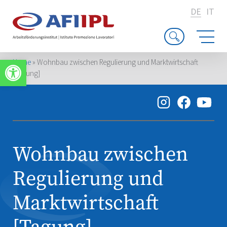
DE
IT
Werkzeugleiste öffnen
Home
»
Wohnbau zwischen Regulierung und Marktwirtschaft
[Tagung]
Wohnbau zwischen
Regulierung und
Marktwirtschaft
[Tagung]