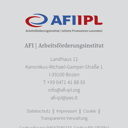
AFI | Arbeitsförderungsinstitut
Landhaus 12
Kanonikus-Michael-Gamper-Straße 1
I-39100 Bozen
T. +39 0471 41 88 30
info@afi-ipl.org
afi-ipl@pec.it
Datenschutz
||
Impressum
||
Cookie
||
Transparente Verwaltung
Codice fiscale: 94047040210, Codice IPA: UFQ0VJ