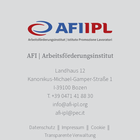
AFI | Arbeitsförderungsinstitut
Landhaus 12
Kanonikus-Michael-Gamper-Straße 1
I-39100 Bozen
T. +39 0471 41 88 30
info@afi-ipl.org
afi-ipl@pec.it
Datenschutz
||
Impressum
||
Cookie
||
Transparente Verwaltung