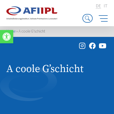
DE
IT
Werkzeugleiste öffnen
Home
»
A coole G’schicht
A coole G’schicht