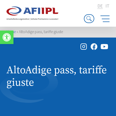
DE
IT
Werkzeugleiste öffnen
Home
»
AltoAdige pass, tariffe giuste
AltoAdige pass, tariffe
giuste